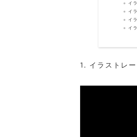
イ
イ
イ
イ
1. イラスト