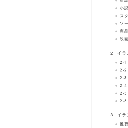
雑
小
ス
ソ
商
映
2. イ
2-1
2-
2-3
2
2-
2
3. 
推