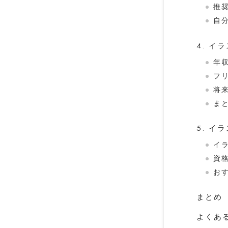
推
自
4. 
年
フ
将
ま
5. 
イ
資
お
まとめ
よくあ