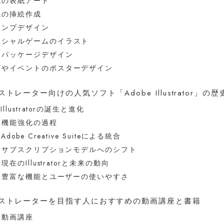
誌の表紙アート
説の挿絵作成
タンプデザイン
ーシャルゲームのイラスト
品パッケージデザイン
画やイベントのポスターデザイン
ラストレーター向けの人気ソフト「Adobe Illustrator」の
 Illustratorの誕生と進化
2 機能強化の過程
 Adobe Creative Suiteによる統合
-4 サブスクリプションモデルへのシフト
5 現在のIllustratorと未来の動向
-6 豊富な機能とユーザーの使いやすさ
イラストレーターを目指す人におすすめの動画講座と書籍
奨動画講座